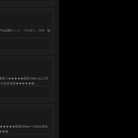
70m品種ケント、ブルボン、N39、地
香り★★★★★標高1600ｍ以上苦
内の生豆甘味★★★★★備…
★★標高1800m〜2300m苦味
★★備…