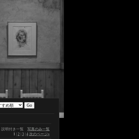
説明付き一覧
写真のみ一覧
1
|
2
|
3
|
4
次のページ
»