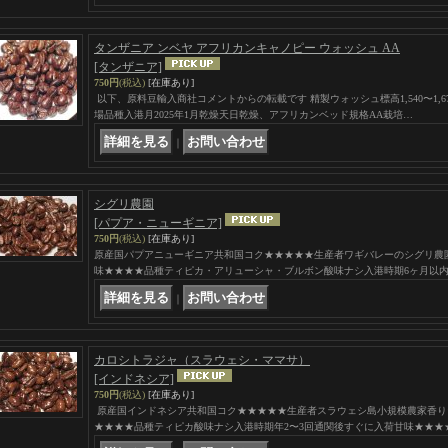
タンザニア ンベヤ アフリカンキャノピー ウォッシュ AA
[タンザニア]
750円
(税込)
[在庫あり]
以下、原料豆輸入商社コメントからの転載です 精製ウォッシュ標高1,540〜1,6
場品種入港月2025年1月乾燥天日乾燥、アフリカンベッド規格AA栽培…
｜
シグリ農園
[パプア・ニューギニア]
750円
(税込)
[在庫あり]
原産国パプアニューギニア共和国コク★★★★★生産者ワギバレーのシグリ農園
味★★★★品種ティピカ・アリューシャ・ブルボン酸味ナシ入港時期6ヶ月以
｜
カロシトラジャ（スラウェシ・ママサ）
[インドネシア]
750円
(税込)
[在庫あり]
原産国インドネシア共和国コク★★★★★生産者スラウェシ島小規模農家香り★★★
★★★★品種ティピカ酸味ナシ入港時期年2〜3回通関後すぐに入荷甘味★★★