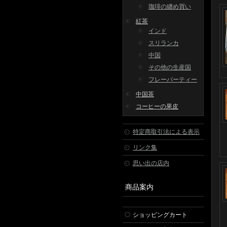
珈琲の纏め買い
紅茶
インド
スリランカ
中国
その他の生産国
フレーバーティー
中国茶
コーヒーの果皮
特定商取引法による表示
リンク集
思い出の店内
商品案内
ショッピングカート