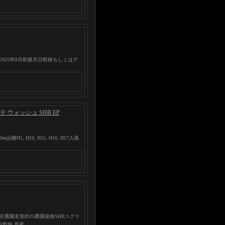
月2025年8月乾燥天日乾燥もしくはグ
ウォッシュ SHB EP
, H10, H15, H16, H17入港
農園名契約25農園規格SHBスクリ
日乾燥 原産…