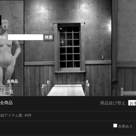
検索
:
ム
｜
全商品
商品一覧
全商品
商品並び替え
:
登録アイテム数
:
40件
在庫あり