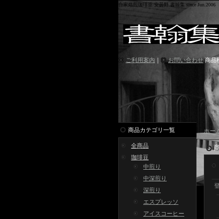
自家焙煎珈琲豆 安曇野 書翰集 since Jun.2006
ご利用案内
｜
お問い合わせ
商品
商品カテゴリ一覧
ホー
全商品
珈琲豆
中煎り
中深煎り
深煎り
エスプレッソ
アイスコーヒー