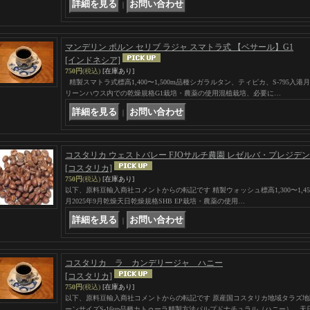
｜
マンデリン ポルン セリブ ラジャ スマトラ式 【ベサール】G1
[インドネシア]
750円
(税込)
[在庫あり]
精製スマトラ式標高1,400〜1,500m品種シガラルタン、ティピカ、S-795入港
リーンハウス内での乾燥規格G1栽培・農薬の使用混植栽培、必要に…
｜
コスタリカ ウェストバレー FJOサルチ農園 レゼルバ・プレジデンテ 
[コスタリカ]
750円
(税込)
[在庫あり]
以下、原料豆輸入商社コメントからの転記です 精製ウォッシュ標高1,300〜1,450m品種H1
月2025年9月乾燥天日乾燥規格SHB EP栽培・農薬の使用…
｜
コスタリカ ラ カンデリージャ ハニー
[コスタリカ]
750円
(税込)
[在庫あり]
以下、原料豆輸入商社コメントからの転記です 原産国コスタリカ地域タラズ地区
ーンサイズS-16up品種カトゥーラ精製方法パルプドナチュラル（ハニー） 天