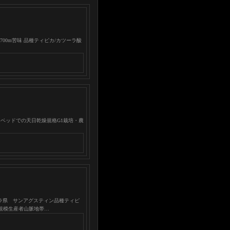
00m苦味 品種ティピカ/カツーラ酸
カンベッドでの天日乾燥規格G1栽培・農
ウイラ県 サンアグスティン品種ティピ
規模生産者山脈地帯…