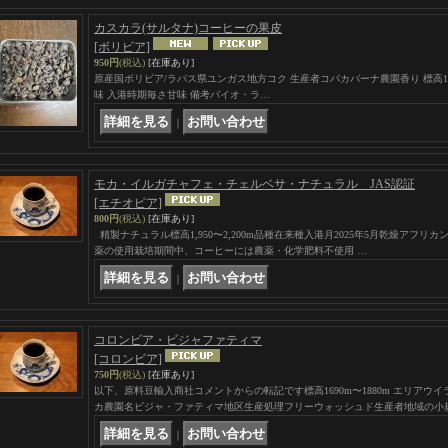
カスカラ(サルタナ)コーヒーの果皮
[ボリビア]
950円
(税込)
[在庫あり]
原産国ボリビア/ラパス県ユンガス地方コク 生産者コパカバーナ農園香り 標高17
味 入港時期毎さ甘味 備考バイオ・ラ…
｜
モカ・イルガチャフェ・チェルベサ・ナチュラル JAS認証
[エチオピア]
800円
(税込)
[在庫あり]
精製ナチュラル標高1,950〜2,200m品種在来種入港月2025年5月乾燥アフリ
薬の使用栽培期間中、コーヒーには農薬・化学肥料不使用 …
｜
コロンビア・ビジャファティマ
[コロンビア]
750円
(税込)
[在庫あり]
以下、原料豆輸入商社コメントからの転記です標高1690m〜1880m エリア
カ農園名ビジャ・ファティマ地区生産処理フリーウォッシュド生産者地域の小
｜