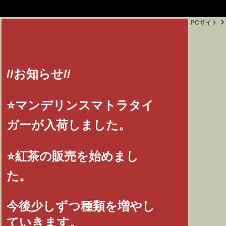
google-site-
verification=PpoQyngirZAd2h4RlkffGZaZE4Sed291AWmimWObkXM
PCサイト
//お知らせ//
⭐️マンデリンスマトラタイ
ガーが入荷しました。
⭐️紅茶の販売を始めまし
た。
今後少しずつ種類を増やし
ていきます。