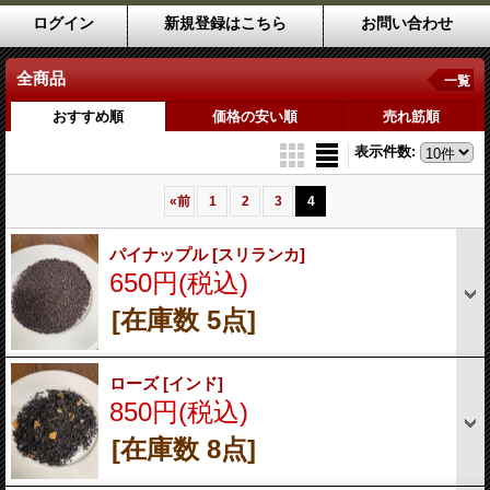
ログイン
新規登録はこちら
お問い合わせ
全商品
一覧
おすすめ順
価格の安い順
売れ筋順
表示件数
:
«
前
1
2
3
4
パイナップル
[スリランカ]
650円
(税込)
[在庫数 5点]
ローズ
[インド]
850円
(税込)
[在庫数 8点]