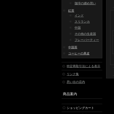
珈琲の纏め買い
紅茶
インド
スリランカ
中国
その他の生産国
フレーバーティー
中国茶
コーヒーの果皮
特定商取引法による表示
リンク集
思い出の店内
商品案内
ショッピングカート