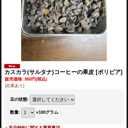
カスカラ(サルタナ)コーヒーの果皮
[ボリビア]
販売価格
:
950円
(税込)
[在庫あり]
豆の状態
:
数量
:
×100グラム
返品特約に関する重要事項