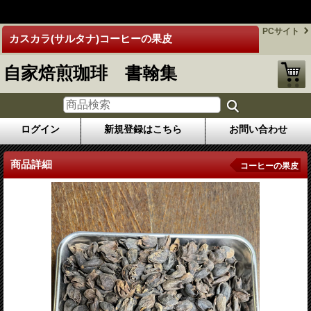
google-site-
verification=PpoQyngirZAd2h4RlkffGZaZE4Sed291AWmimWObkXM
PCサイト
カスカラ(サルタナ)コーヒーの果皮
自家焙煎珈琲 書翰集
ログイン
新規登録はこちら
お問い合わせ
商品詳細
コーヒーの果皮