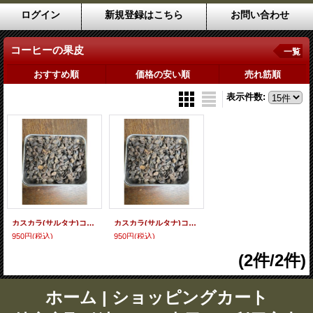
ログイン
新規登録はこちら
お問い合わせ
コーヒーの果皮
一覧
おすすめ順
価格の安い順
売れ筋順
表示件数
:
カスカラ(サルタナ)コーヒーの果皮
カスカラ(サルタナ)コーヒーの果皮
950円
(税込)
950円
(税込)
(2件/2件)
ホーム
|
ショッピングカート