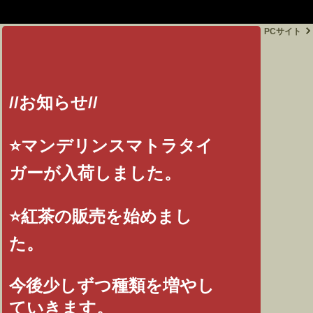
google-site-
verification=PpoQyngirZAd2h4RlkffGZaZE4Sed291AWmimWObkXM
PCサイト
//お知らせ//
⭐️マンデリンスマトラタイ
ガーが入荷しました。
⭐️紅茶の販売を始めまし
た。
今後少しずつ種類を増やし
ていきます。