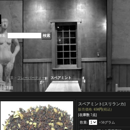
検索
:
ム
｜ 紅茶 >
フレーバーティー
｜
スペアミント
商品詳細
スペアミント
[
スリランカ
]
販売価格
:
650円
(税込)
[在庫数 7点]
数量
:
×50グラム