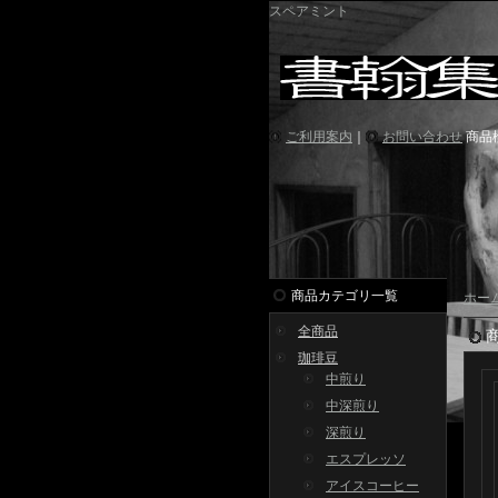
スペアミント
ご利用案内
｜
お問い合わせ
商品
商品カテゴリ一覧
ホー
全商品
珈琲豆
中煎り
中深煎り
深煎り
エスプレッソ
アイスコーヒー