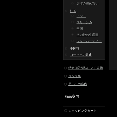
珈琲の纏め買い
紅茶
インド
スリランカ
中国
その他の生産国
フレーバーティー
中国茶
コーヒーの果皮
特定商取引法による表示
リンク集
思い出の店内
商品案内
ショッピングカート