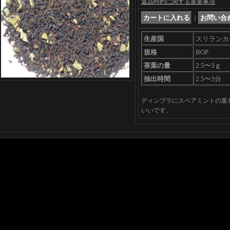
返品特約に関する重要事項
｜
生産国
スリランカ
規格
BOP
茶葉の量
2.5〜3ｇ
抽出時間
2.5〜3分
ディンブラにスペアミントの葉
いいです。