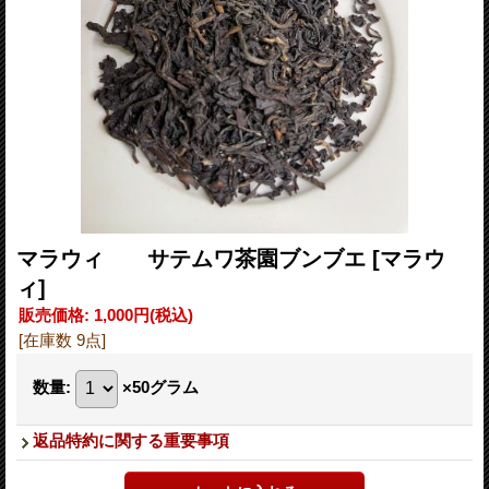
マラウィ サテムワ茶園ブンブエ
[マラウ
ィ]
販売価格
:
1,000円
(税込)
[在庫数 9点]
数量
:
×50グラム
返品特約に関する重要事項