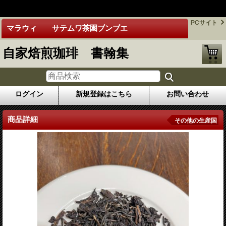
google-site-
verification=PpoQyngirZAd2h4RlkffGZaZE4Sed291AWmimWObkXM
PCサイト
マラウィ サテムワ茶園ブンブエ
自家焙煎珈琲 書翰集
ログイン
新規登録はこちら
お問い合わせ
商品詳細
その他の生産国